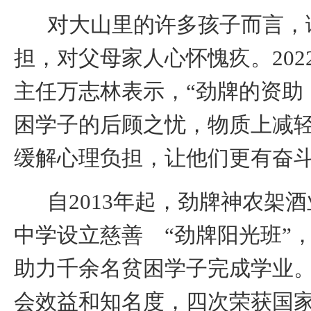
对大山里的许多孩子而言，
担，对父母家人心怀愧疚
。
202
主任万志林表
示，“劲牌
的资助
困学子的后顾之忧，物质上减
缓解心理负担，让他们更有奋斗
自
2013
年起，劲牌神农架酒
中学设立慈善 “劲牌阳光班”
助力千余名贫困学子完成学业
会效益和知名度，四次荣获国