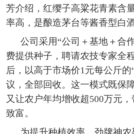
芳介绍，红缨子高粱花青素含
率高，
是酿造茅台等酱香型白
公司采用“公司
＋
基地
＋
合
费提供种子，聘请农技专家全
后，以高于市场价
1
元
每
公斤的
议，全部回收。这一模式既保
又让农户年均增收超
500
万元，
致富。
为提升种植效率，劲牌神农