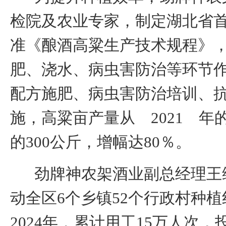
检院及农业专家
，制定湖北省
准《酿酒高粱生产技术规程》
肥、浇水、病虫害防治等环节
配方施肥、病虫害防治培训、
施，高粱亩产量从
2021
年
的
300
公斤，增幅达
80％
。
劲牌神农架酒业副总经理王
动全区
6
个乡镇
52
个行政村种植
2024
年，累计用工
15
万人次，