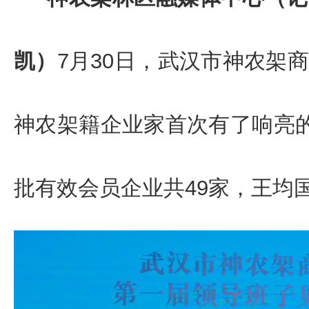
凯）
7月30日，武汉市神农架
神农架籍企业家首次有了响亮的
批
有效会员企业
共
49家
，
王均